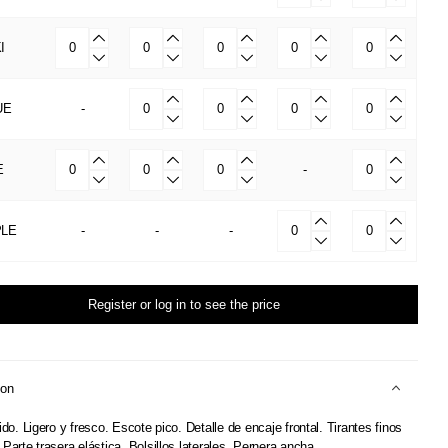
I
UE
-
E
-
PLE
-
-
-
Register or log in to see the price
ion
uido. Ligero y fresco. Escote pico. Detalle de encaje frontal. Tirantes finos
.Parte trasera elástica. Bolsillos laterales. Pernera ancha.