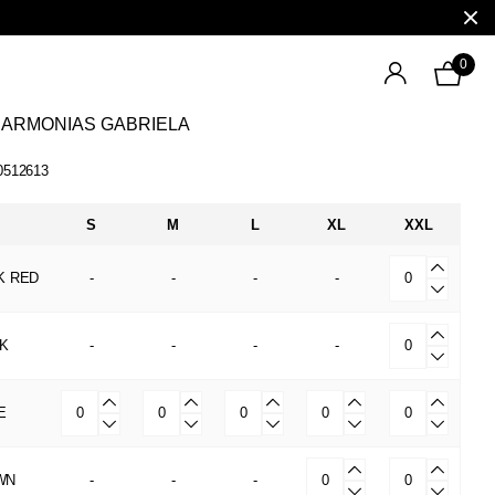
0
 ARMONIAS GABRIELA
0512613
S
M
L
XL
XXL
K RED
-
-
-
-
K
-
-
-
-
E
WN
-
-
-