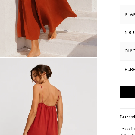
KHAK
N.BL
OLIV
PUR
Descript
Tejido fl
elásticos