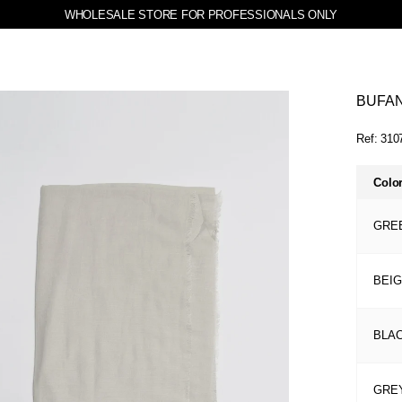
WHOLESALE STORE FOR PROFESSIONALS ONLY
BUFAN
Ref:
310
Colo
GRE
BEI
BLA
GRE