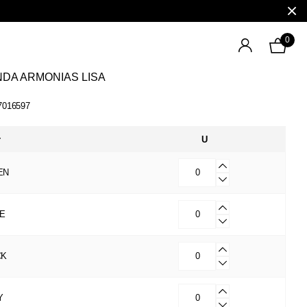
0
DA ARMONIAS LISA
7016597
r
U
EN
GE
CK
Y