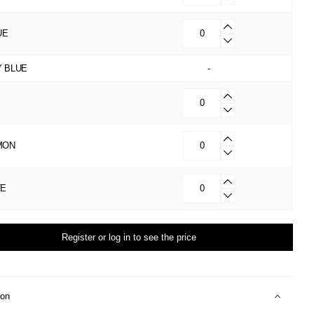
UE
 BLUE
-
MON
TE
Register or log in to see the price
ion