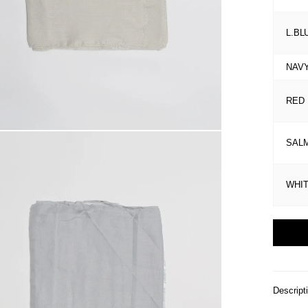
L.BL
NAVY
RED
SAL
WHI
Descript